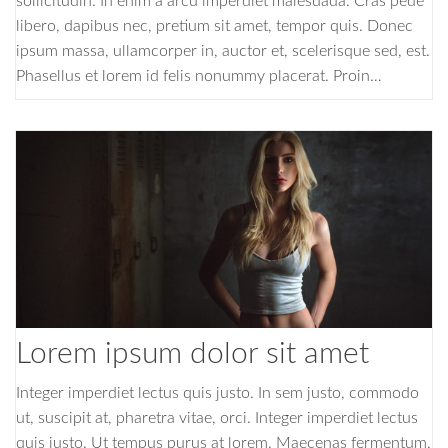
sollicitudin. In enim a arcu imperdiet malesuada. Cras pede
libero, dapibus nec, pretium sit amet, tempor quis. Donec
ipsum massa, ullamcorper in, auctor et, scelerisque sed, est.
Phasellus et lorem id felis nonummy placerat. Proin…
Lorem ipsum dolor sit amet
Integer imperdiet lectus quis justo. In sem justo, commodo
ut, suscipit at, pharetra vitae, orci. Integer imperdiet lectus
quis justo. Ut tempus purus at lorem. Maecenas fermentum,