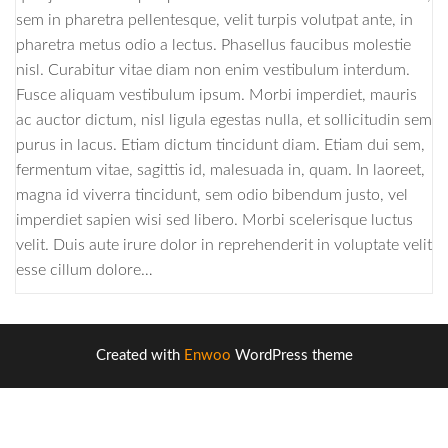
sem in pharetra pellentesque, velit turpis volutpat ante, in
pharetra metus odio a lectus. Phasellus faucibus molestie
nisl. Curabitur vitae diam non enim vestibulum interdum.
Fusce aliquam vestibulum ipsum. Morbi imperdiet, mauris
ac auctor dictum, nisl ligula egestas nulla, et sollicitudin sem
purus in lacus. Etiam dictum tincidunt diam. Etiam dui sem,
fermentum vitae, sagittis id, malesuada in, quam. In laoreet,
magna id viverra tincidunt, sem odio bibendum justo, vel
imperdiet sapien wisi sed libero. Morbi scelerisque luctus
velit. Duis aute irure dolor in reprehenderit in voluptate velit
esse cillum dolore…
Created with
Enwoo
WordPress theme