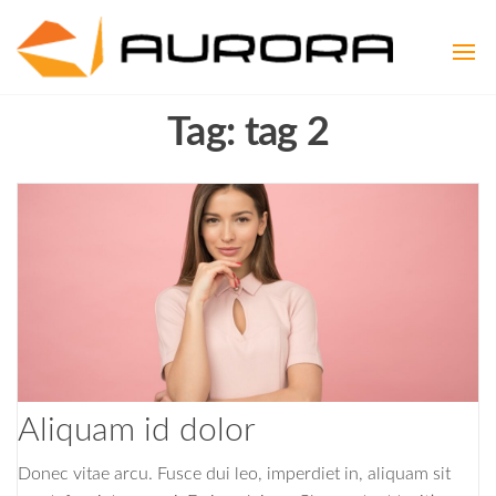
Aurora
Aspire to
be
Consult
Exceptional
Tag:
tag 2
Aliquam id dolor
Donec vitae arcu. Fusce dui leo, imperdiet in, aliquam sit