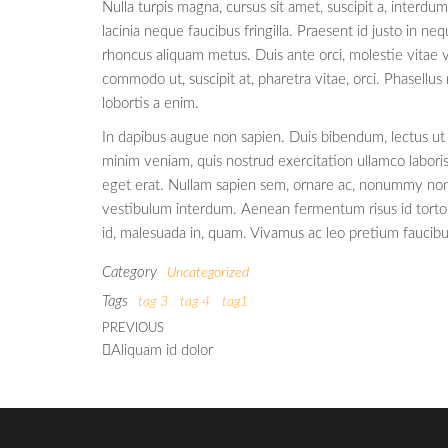
Nulla turpis magna, cursus sit amet, suscipit a, interdum
lacinia neque faucibus fringilla. Praesent id justo in 
rhoncus aliquam metus. Duis ante orci, molestie vitae v
commodo ut, suscipit at, pharetra vitae, orci. Phasell
lobortis a enim.
In dapibus augue non sapien. Duis bibendum, lectus ut v
minim veniam, quis nostrud exercitation ullamco labor
eget erat. Nullam sapien sem, ornare ac, nonummy non, 
vestibulum interdum. Aenean fermentum risus id tortor.
id, malesuada in, quam. Vivamus ac leo pretium faucibus
Category
Uncategorized
Tags
tag 3
tag 4
tag1
PREVIOUS
Aliquam id dolor