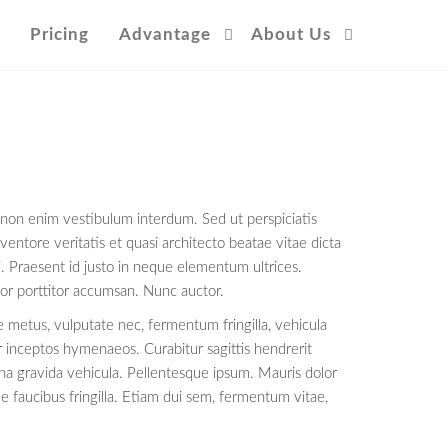
Pricing
Advantage
About Us
am non enim vestibulum interdum. Sed ut perspiciatis
ntore veritatis et quasi architecto beatae vitae dicta
i. Praesent id justo in neque elementum ultrices.
tor porttitor accumsan. Nunc auctor.
de metus, vulputate nec, fermentum fringilla, vehicula
er inceptos hymenaeos. Curabitur sagittis hendrerit
gna gravida vehicula. Pellentesque ipsum. Mauris dolor
ue faucibus fringilla. Etiam dui sem, fermentum vitae,