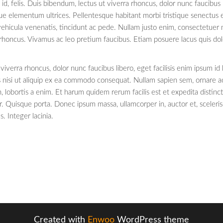
 id, felis. Duis bibendum, lectus ut viverra rhoncus, dolor nunc faucibus l
neque elementum ultrices. Pellentesque habitant morbi tristique senectus
ehicula venenatis, tincidunt ac pede. Nullam justo enim, consectetuer ne
us rhoncus. Vivamus ac leo pretium faucibus. Etiam posuere lacus quis 
iverra rhoncus, dolor nunc faucibus libero, eget facilisis enim ipsum id
is nisi ut aliquip ex ea commodo consequat. Nullam sapien sem, ornare 
lobortis a enim. Et harum quidem rerum facilis est et expedita distinc
 Quisque porta. Donec ipsum massa, ullamcorper in, auctor et, scelerisq
. Integer lacinia.
Created with
Enwoo
WordPress theme