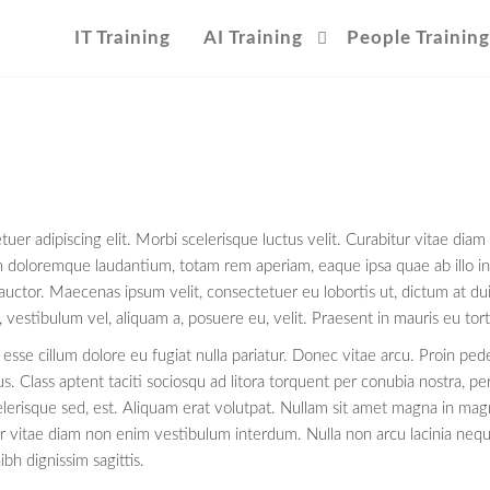
IT Training
AI Training
People Training
tuer adipiscing elit. Morbi scelerisque luctus velit. Curabitur vitae di
 doloremque laudantium, totam rem aperiam, eaque ipsa quae ab illo inve
 auctor. Maecenas ipsum velit, consectetuer eu lobortis ut, dictum at du
 vestibulum vel, aliquam a, posuere eu, velit. Praesent in mauris eu tor
t esse cillum dolore eu fugiat nulla pariatur. Donec vitae arcu. Proin pe
s. Class aptent taciti sociosqu ad litora torquent per conubia nostra, p
elerisque sed, est. Aliquam erat volutpat. Nullam sit amet magna in ma
abitur vitae diam non enim vestibulum interdum. Nulla non arcu lacinia neq
ibh dignissim sagittis.