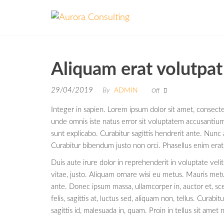
Aurora
Aspire to
be
Consulting
Exceptional
Aliquam erat volutpat
29/04/2019
By
ADMIN
Off
Integer in sapien. Lorem ipsum dolor sit amet, consecte
unde omnis iste natus error sit voluptatem accusantium
sunt explicabo. Curabitur sagittis hendrerit ante. Nunc
Curabitur bibendum justo non orci. Phasellus enim erat,
Duis aute irure dolor in reprehenderit in voluptate veli
vitae, justo. Aliquam ornare wisi eu metus. Mauris metu
ante. Donec ipsum massa, ullamcorper in, auctor et, sc
felis, sagittis at, luctus sed, aliquam non, tellus. Cur
sagittis id, malesuada in, quam. Proin in tellus sit amet n