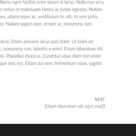
ibero, eget facilisis enim ipsum id lacus. Nulla non arcu
 et netus et malesuada fames ac turpis egestas. Nullam
c, ullamcorper ac, vestibulum in, elit. In sem justo,
dolor. Nullam sapien sem, ornare ac, nonummy non,
 lacus. Etiam posuere lacus quis dolor. Ut enim ad
ac, nonummy non, lobortis a enim. Etiam bibendum elit
tio. Phasellus rhoncus. Curabitur vitae diam non enim
ue sed, est. Etiam dui sem, fermentum vitae, sagittis
NEXT
Etiam bibendum elit eget erat